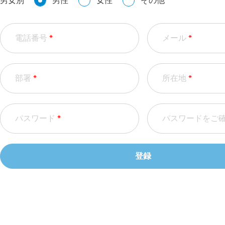
男女別
男性
女性
その他
電話番号
*
メール
*
部署
*
所在地
*
パスワード
*
パスワードをご
登録