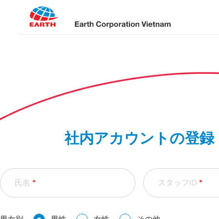
Skip
to
content
社内アカウントの登録
氏名
*
スタッフID
*