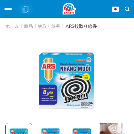
Skip
ホーム
商品
蚊取り線香
ARS蚊取り線香
to
content