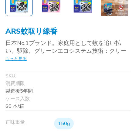
ARS蚊取り線香
日本No.1ブランド。家庭用として蚊を追い払
い、駆除。グリーンエコシステム技術：クリー
ン・無煙・安全・経済的。
もっと見る
SKU:
消費期限
製造後5年間
ケース入数
60 本/箱
正味重量
150g