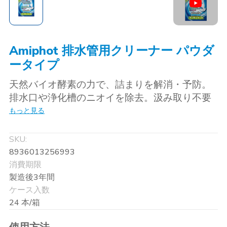
Amiphot 排水管用クリーナー パウダ
ータイプ
天然バイオ酵素の力で、詰まりを解消・予防。
排水口や浄化槽のニオイを除去。汲み取り不要
にするため、3～6か月に1回の使用を推奨。効
もっと見る
果が長持ち。
SKU:
8936013256993
消費期限
製造後3年間
ケース入数
24 本/箱