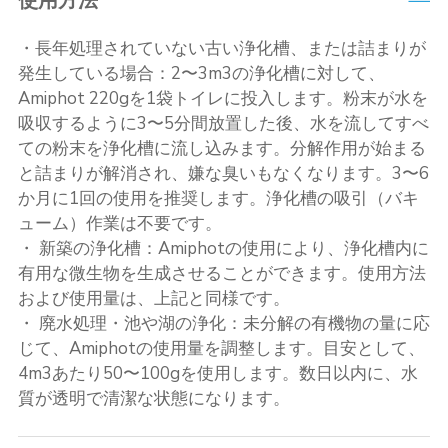
使用方法
・長年処理されていない古い浄化槽、または詰まりが
発生している場合：2〜3m3の浄化槽に対して、
Amiphot 220gを1袋トイレに投入します。粉末が水を
吸収するように3〜5分間放置した後、水を流してすべ
ての粉末を浄化槽に流し込みます。分解作用が始まる
と詰まりが解消され、嫌な臭いもなくなります。3〜6
か月に1回の使用を推奨します。浄化槽の吸引（バキ
ューム）作業は不要です。
・ 新築の浄化槽：Amiphotの使用により、浄化槽内に
有用な微生物を生成させることができます。使用方法
および使用量は、上記と同様です。
・ 廃水処理・池や湖の浄化：未分解の有機物の量に応
じて、Amiphotの使用量を調整します。目安として、
4m3あたり50〜100gを使用します。数日以内に、水
質が透明で清潔な状態になります。