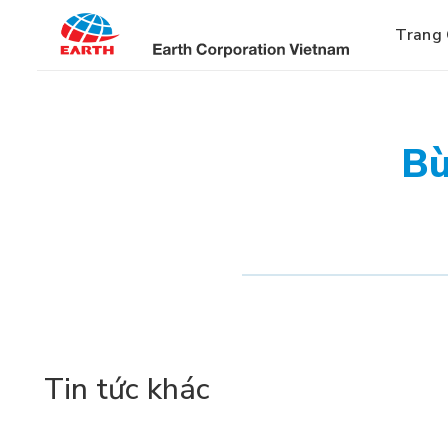
Bỏ
qua
Trang
nội
dung
Bù
Tin tức khác