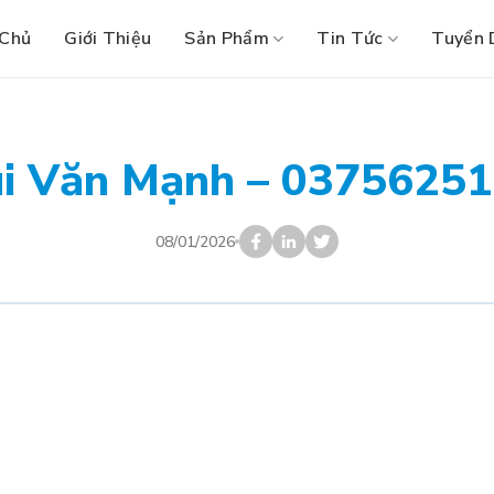
 Chủ
Giới Thiệu
Sản Phẩm
Tin Tức
Tuyển 
i Văn Mạnh – 0375625
08/01/2026