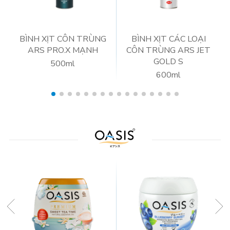
BÌNH XỊT CÔN TRÙNG
BÌNH XỊT CÁC LOẠI
ARS PRO.X MẠNH
CÔN TRÙNG ARS JET
GOLD S
500ml
600ml