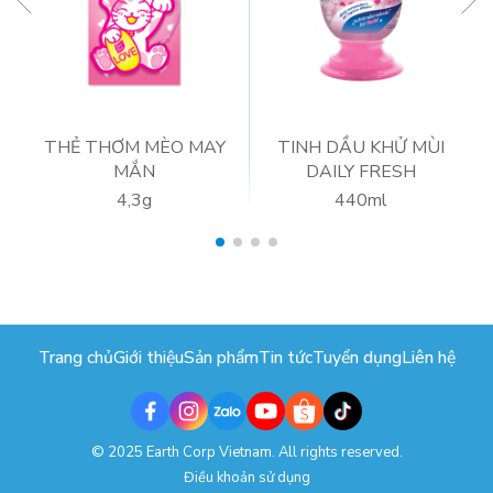
THẺ THƠM MÈO MAY
TINH DẦU KHỬ MÙI
MẮN
DAILY FRESH
4,3g
440ml
Trang chủ
Giới thiệu
Sản phẩm
Tin tức
Tuyển dụng
Liên hệ
© 2025 Earth Corp Vietnam. All rights reserved.
Điều khoản sử dụng