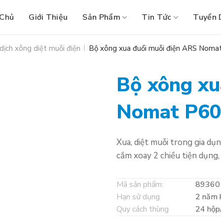
 Chủ
Giới Thiệu
Sản Phẩm
Tin Tức
Tuyển 
dịch xông diệt muỗi điện
Bộ xông xua đuổi muỗi điện ARS Noma
Bộ xông xu
Nomat P6
Xua, diệt muỗi trong gia dụn
cắm xoay 2 chiều tiện dụng, 
Mã sản phẩm:
89360
Hạn sử dụng
2 năm 
Quy cách thùng
24 hộp