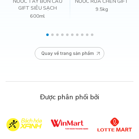
NƯỚC TẨY BỒN CẦU
NƯỚC RỬA CHÉN GIFT
GIFT SIÊU SẠCH
9.5kg
600ml
Quay về trang sản phẩm
Được phân phối bởi