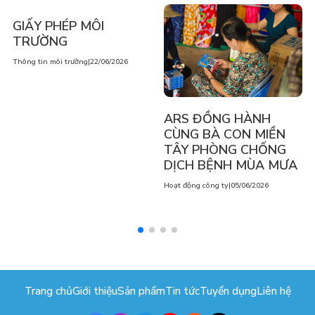
GIẤY PHÉP MÔI
TRƯỜNG
Thông tin môi trường
|
22/06/2026
ARS ĐỒNG HÀNH
CÙNG BÀ CON MIỀN
TÂY PHÒNG CHỐNG
DỊCH BỆNH MÙA MƯA
Hoạt động công ty
|
05/06/2026
Trang chủ
Giới thiệu
Sản phẩm
Tin tức
Tuyển dụng
Liên hệ