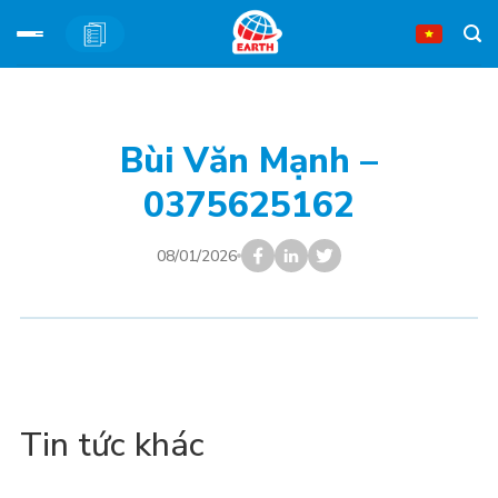
Bỏ
qua
nội
Bùi Văn Mạnh –
dung
0375625162
08/01/2026
Tin tức khác