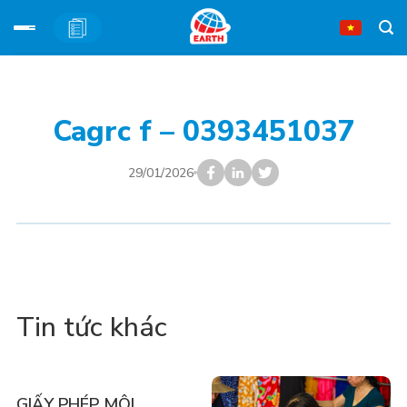
Bỏ
qua
nội
Cagrc f – 0393451037
dung
29/01/2026
Tin tức khác
GIẤY PHÉP MÔI