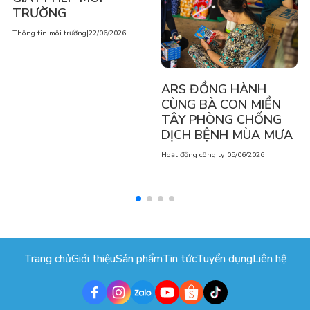
TRƯỜNG
Thông tin môi trường
|
22/06/2026
ARS ĐỒNG HÀNH
CÙNG BÀ CON MIỀN
TÂY PHÒNG CHỐNG
DỊCH BỆNH MÙA MƯA
Hoạt động công ty
|
05/06/2026
Trang chủ
Giới thiệu
Sản phẩm
Tin tức
Tuyển dụng
Liên hệ