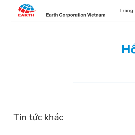
Bỏ
qua
Trang
nội
dung
Hồ
Tin tức khác