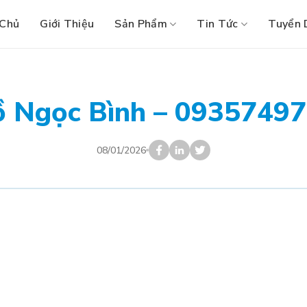
 Chủ
Giới Thiệu
Sản Phẩm
Tin Tức
Tuyển 
 Ngọc Bình – 0935749
08/01/2026