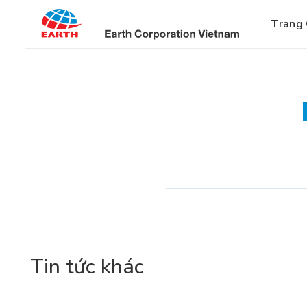
Bỏ
qua
Trang
nội
dung
Tin tức khác