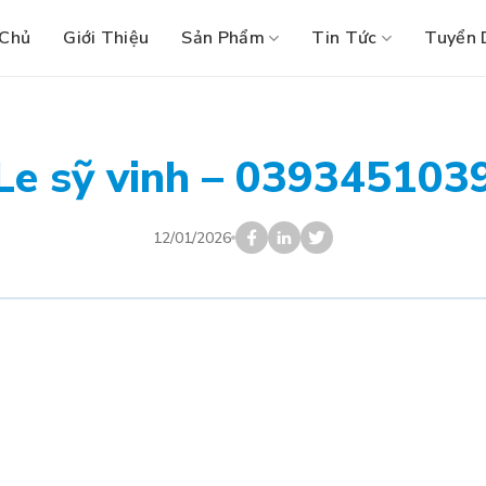
 Chủ
Giới Thiệu
Sản Phẩm
Tin Tức
Tuyển 
Le sỹ vinh – 039345103
12/01/2026