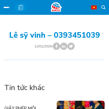
Bỏ
qua
nội
Lê sỹ vinh – 0393451039
dung
12/01/2026
Tin tức khác
GIẤY PHÉP MÔI