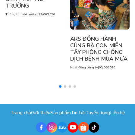
TRƯỜNG
Thông tin môi trường
|
22/06/2026
ARS ĐỒNG HÀNH
CÙNG BÀ CON MIỀN
TÂY PHÒNG CHỐNG
DỊCH BỆNH MÙA MƯA
Hoạt động công ty
|
05/06/2026
Trang chủ
Giới thiệu
Sản phẩm
Tin tức
Tuyển dụng
Liên hệ