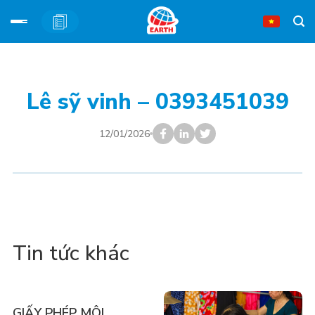
Bỏ
qua
nội
Lê sỹ vinh – 0393451039
dung
12/01/2026
Tin tức khác
GIẤY PHÉP MÔI