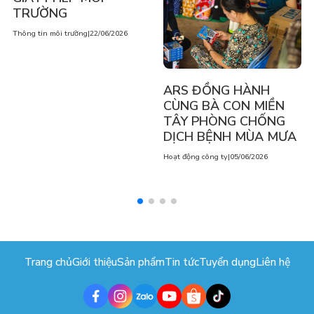
TRƯỜNG
Thông tin môi trường
|
22/06/2026
ARS ĐỒNG HÀNH
CÙNG BÀ CON MIỀN
TÂY PHÒNG CHỐNG
DỊCH BỆNH MÙA MƯA
Hoạt động công ty
|
05/06/2026
Trang chủ
Giới thiệu
Sản phẩm
Tin tức
Tuyển dụng
Liên hệ