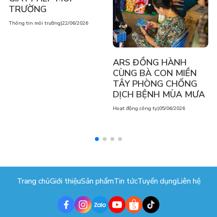
TRƯỜNG
Thông tin môi trường
|
22/06/2026
ARS ĐỒNG HÀNH
CÙNG BÀ CON MIỀN
TÂY PHÒNG CHỐNG
DỊCH BỆNH MÙA MƯA
Hoạt động công ty
|
05/06/2026
Trang chủ
Giới thiệu
Sản phẩm
Tin tức
Tuyển dụng
Liên hệ