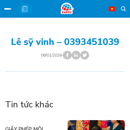
Bỏ
qua
nội
Lê sỹ vinh – 0393451039
dung
08/01/2026
Tin tức khác
GIẤY PHÉP MÔI