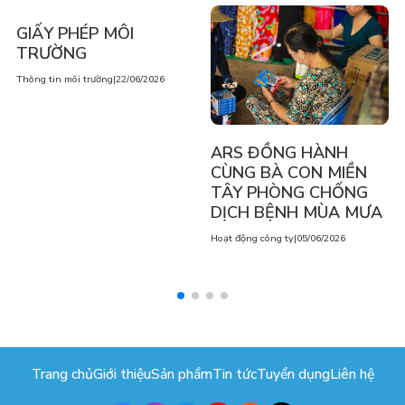
GIẤY PHÉP MÔI
TRƯỜNG
Thông tin môi trường
|
22/06/2026
ARS ĐỒNG HÀNH
CÙNG BÀ CON MIỀN
TÂY PHÒNG CHỐNG
DỊCH BỆNH MÙA MƯA
Hoạt động công ty
|
05/06/2026
Trang chủ
Giới thiệu
Sản phẩm
Tin tức
Tuyển dụng
Liên hệ