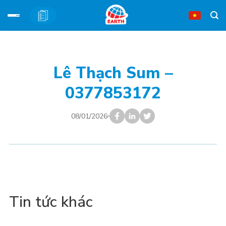
Bỏ
qua
nội
Lê Thạch Sum –
dung
0377853172
08/01/2026
Tin tức khác