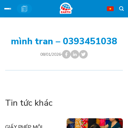
Bỏ
qua
nội
mình tran – 0393451038
dung
08/01/2026
Tin tức khác
GIẤY PHÉP MÔI