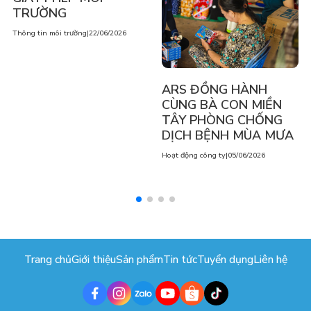
TRƯỜNG
Thông tin môi trường
|
22/06/2026
ARS ĐỒNG HÀNH
CÙNG BÀ CON MIỀN
TÂY PHÒNG CHỐNG
DỊCH BỆNH MÙA MƯA
Hoạt động công ty
|
05/06/2026
Trang chủ
Giới thiệu
Sản phẩm
Tin tức
Tuyển dụng
Liên hệ