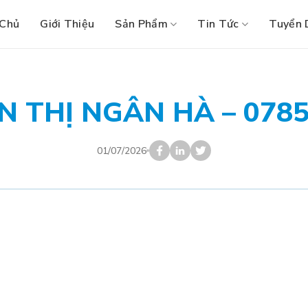
 Chủ
Giới Thiệu
Sản Phẩm
Tin Tức
Tuyển 
 THỊ NGÂN HÀ – 078
01/07/2026