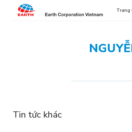
Bỏ
qua
Trang
nội
dung
NGUYỄN
Tin tức khác