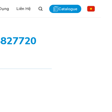
Dụng
Liên Hệ
Catalogue
5827720