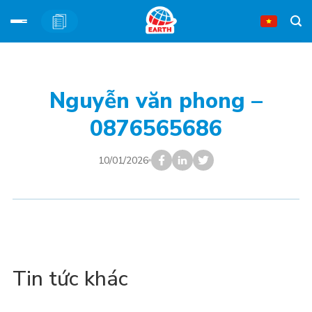
Bỏ
qua
nội
Nguyễn văn phong –
dung
0876565686
10/01/2026
Tin tức khác