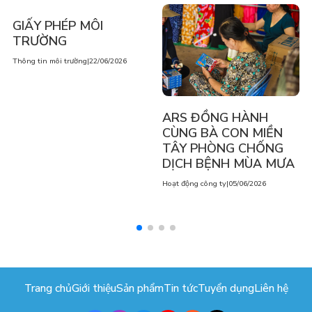
GIẤY PHÉP MÔI
TRƯỜNG
Thông tin môi trường
|
22/06/2026
ARS ĐỒNG HÀNH
CÙNG BÀ CON MIỀN
TÂY PHÒNG CHỐNG
DỊCH BỆNH MÙA MƯA
Hoạt động công ty
|
05/06/2026
Trang chủ
Giới thiệu
Sản phẩm
Tin tức
Tuyển dụng
Liên hệ