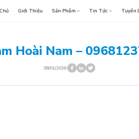
 Chủ
Giới Thiệu
Sản Phẩm
Tin Tức
Tuyển 
m Hoài Nam – 096812
08/01/2026