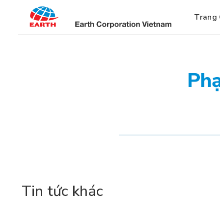
Bỏ
qua
Trang
nội
dung
Phạ
Tin tức khác