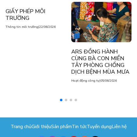
GIẤY PHÉP MÔI
TRƯỜNG
Thông tin môi trường
|
22/06/2026
ARS ĐỒNG HÀNH
CÙNG BÀ CON MIỀN
TÂY PHÒNG CHỐNG
DỊCH BỆNH MÙA MƯA
Hoạt động công ty
|
05/06/2026
Trang chủ
Giới thiệu
Sản phẩm
Tin tức
Tuyển dụng
Liên hệ