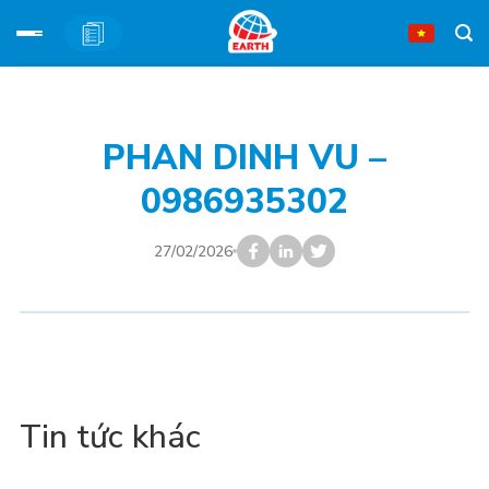
Bỏ
qua
nội
PHAN DINH VU –
dung
0986935302
27/02/2026
Tin tức khác