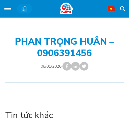
Bỏ
qua
nội
PHAN TRỌNG HUÂN –
dung
0906391456
08/01/2026
Tin tức khác