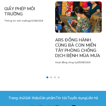
GIẤY PHÉP MÔI
TRƯỜNG
Thông tin môi trường
|
22/06/2026
ARS ĐỒNG HÀNH
CÙNG BÀ CON MIỀN
TÂY PHÒNG CHỐNG
DỊCH BỆNH MÙA MƯA
Hoạt động công ty
|
05/06/2026
Trang chủ
Giới thiệu
Sản phẩm
Tin tức
Tuyển dụng
Liên hệ