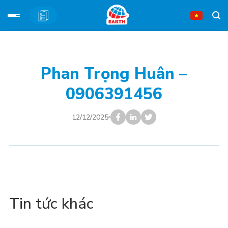
Bỏ
qua
nội
Phan Trọng Huân –
dung
0906391456
12/12/2025
Tin tức khác