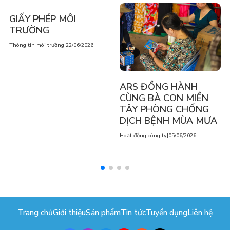
GIẤY PHÉP MÔI
TRƯỜNG
Thông tin môi trường
|
22/06/2026
ARS ĐỒNG HÀNH
CÙNG BÀ CON MIỀN
TÂY PHÒNG CHỐNG
DỊCH BỆNH MÙA MƯA
Hoạt động công ty
|
05/06/2026
Trang chủ
Giới thiệu
Sản phẩm
Tin tức
Tuyển dụng
Liên hệ