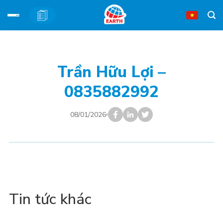
Bỏ
qua
nội
Trần Hữu Lợi –
dung
0835882992
08/01/2026
Tin tức khác