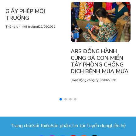
GIẤY PHÉP MÔI
TRƯỜNG
Thông tin môi trường
|
22/06/2026
ARS ĐỒNG HÀNH
CÙNG BÀ CON MIỀN
TÂY PHÒNG CHỐNG
DỊCH BỆNH MÙA MƯA
Hoạt động công ty
|
05/06/2026
Trang chủ
Giới thiệu
Sản phẩm
Tin tức
Tuyển dụng
Liên hệ