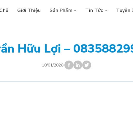
 Chủ
Giới Thiệu
Sản Phẩm
Tin Tức
Tuyển 
rần Hữu Lợi – 08358829
10/01/2026