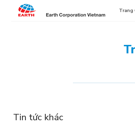
Bỏ
qua
Trang
nội
dung
T
Tin tức khác