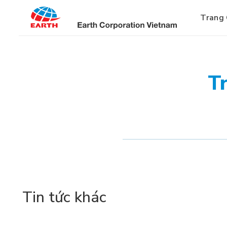
Bỏ
qua
Trang
nội
dung
T
Tin tức khác