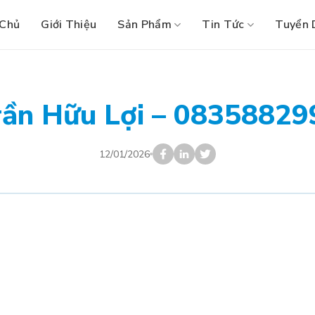
 Chủ
Giới Thiệu
Sản Phẩm
Tin Tức
Tuyển 
rần Hữu Lợi – 08358829
12/01/2026