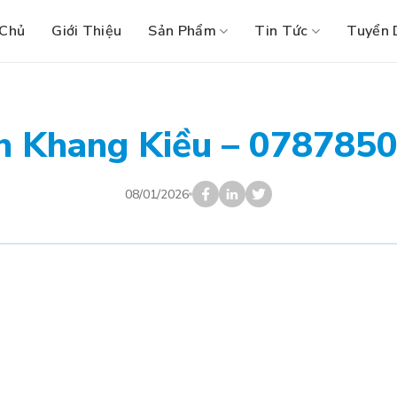
 Chủ
Giới Thiệu
Sản Phẩm
Tin Tức
Tuyển 
n Khang Kiều – 078785
08/01/2026