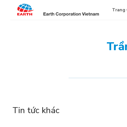
Bỏ
qua
Trang
nội
dung
Trầ
Tin tức khác