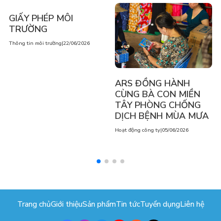
GIẤY PHÉP MÔI
TRƯỜNG
Thông tin môi trường
|
22/06/2026
ARS ĐỒNG HÀNH
CÙNG BÀ CON MIỀN
TÂY PHÒNG CHỐNG
DỊCH BỆNH MÙA MƯA
Hoạt động công ty
|
05/06/2026
Trang chủ
Giới thiệu
Sản phẩm
Tin tức
Tuyển dụng
Liên hệ