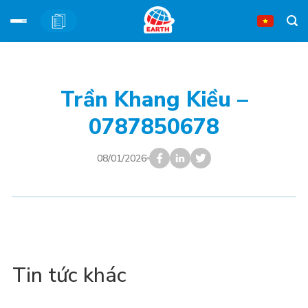
Bỏ
qua
nội
Trần Khang Kiều –
dung
0787850678
08/01/2026
Tin tức khác