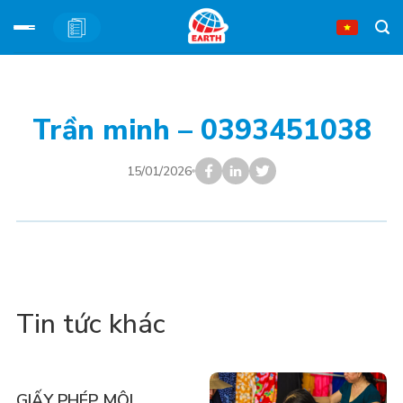
Bỏ
qua
nội
Trần minh – 0393451038
dung
15/01/2026
Tin tức khác
GIẤY PHÉP MÔI