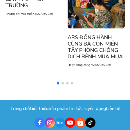
TRƯỜNG
Thông tin môi trường
|
22/06/2026
ARS ĐỒNG HÀNH
CÙNG BÀ CON MIỀN
TÂY PHÒNG CHỐNG
DỊCH BỆNH MÙA MƯA
Hoạt động công ty
|
05/06/2026
Trang chủ
Giới thiệu
Sản phẩm
Tin tức
Tuyển dụng
Liên hệ