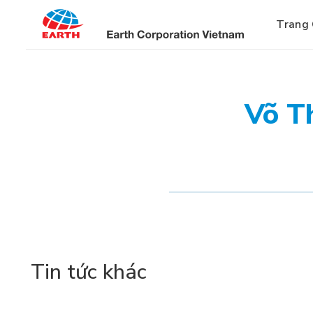
Bỏ
qua
Trang
nội
dung
Võ T
Tin tức khác