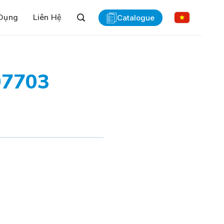
Dụng
Liên Hệ
Catalogue
07703