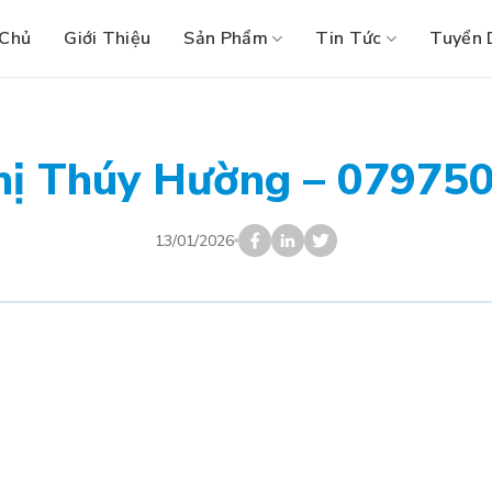
 Chủ
Giới Thiệu
Sản Phẩm
Tin Tức
Tuyển 
hị Thúy Hường – 07975
13/01/2026